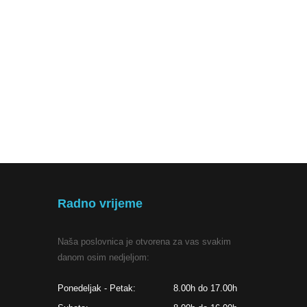
Radno vrijeme
Naša poslovnica je otvorena za vas svakim
danom osim nedjeljom:
Ponedeljak - Petak:
8.00h do 17.00h