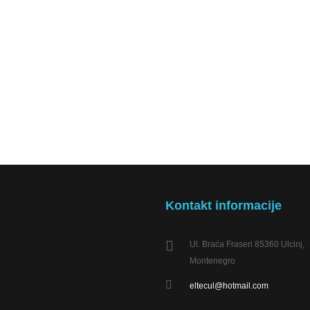
Kontakt informacije
Ul. Braća Fraseri 85360 Ulcinj,
Montenegro
eltecul@hotmail.com