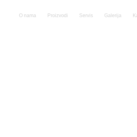
tna
O nama
Proizvodi
Servis
Galerija
K
Bazenska oprema i pumpe
Wellness oprema