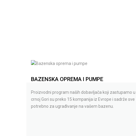
BAZENSKA OPREMA I PUMPE
Proizvodni program naših dobavljača koji zastupamo u
crnoj Gori su preko 15 kompanija iz Evrope i sadrže sve
potrebno za ugrađivanje na vašem bazenu.