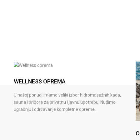
WELLNESS OPREMA
U našoj ponudi imamo veliki izbor hidromasažnih kada,
sauna i pribora za privatnu i javnu upotrebu. Nudimo
ugradnju i održavanje kompletne opreme.
O